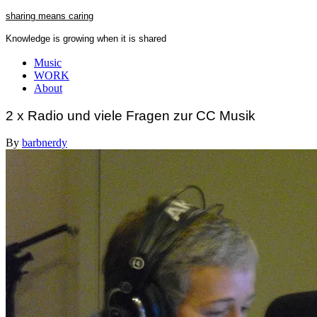
Skip
sharing means caring
to
Knowledge is growing when it is shared
content
Close
Music
Menu
WORK
About
2 x Radio und viele Fragen zur CC Musik
By
barbnerdy