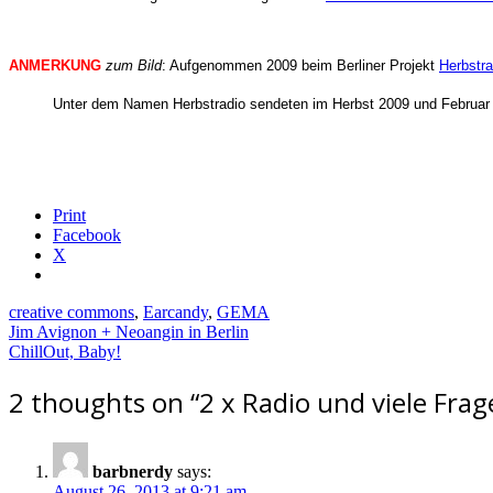
ANMERKUNG
zum Bild
: Aufgenommen 2009 beim Berliner Projekt
Herbstra
Unter dem Namen Herbstradio sendeten im Herbst 2009 und Februar 201
Print
Facebook
X
creative commons
,
Earcandy
,
GEMA
Post
Jim Avignon + Neoangin in Berlin
ChillOut, Baby!
navigation
2 thoughts on “
2 x Radio und viele Fra
barbnerdy
says:
August 26, 2013 at 9:21 am