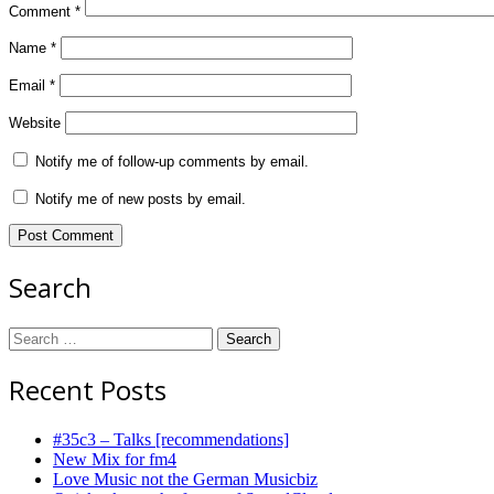
Comment
*
Name
*
Email
*
Website
Notify me of follow-up comments by email.
Notify me of new posts by email.
Search
Search
for:
Recent Posts
#35c3 – Talks [recommendations]
New Mix for fm4
Love Music not the German Musicbiz