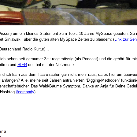
issen) um ein kleines Statement zum Topic 10 Jahre MySpace gebeten. So ra
t Siniawski, über die guten alten MySpace Zeiten zu plaudern: (
Link zur Se
Deutschland Radio Kultur) ..
h schon seit geraumer Zeit regelmässig (als Podcast) und die gehört für mi
hören und
HIER
der Teil mit der Netzmusik.
und ich kam aus dem Haare raufen gar nicht mehr raus, da es hier um überwi
anfangen? Alle, meine seit Jahren antrainierten “Digging-Methoden” funktionie
senschaftsbücher. Das Wald/Bäume Symptom. Danke an Anja für Deine Geduld
m Hashtag
#earcandy
)