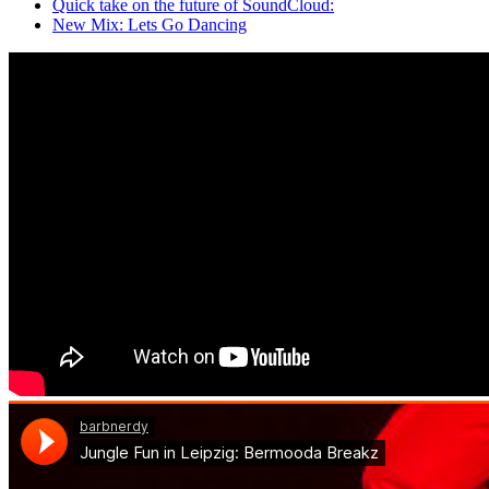
Quick take on the future of SoundCloud:
New Mix: Lets Go Dancing